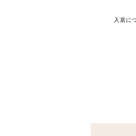
入居に
お電話での
011-5